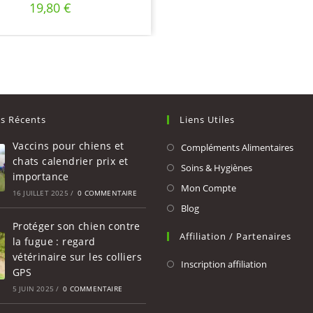
19,80
€
es Récents
Liens Utiles
Vaccins pour chiens et
Compléments Alimentaires
chats calendrier prix et
Soins & Hygiènes
importance
Mon Compte
16 JUILLET 2025
/
0 COMMENTAIRE
Blog
Protéger son chien contre
Affiliation / Partenaires
la fugue : regard
vétérinaire sur les colliers
Inscription affiliation
GPS
5 JUIN 2025
/
0 COMMENTAIRE