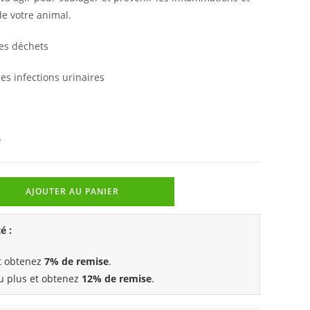
de votre animal.
des déchets
es infections urinaires
e
AJOUTER AU PANIER
é :
et obtenez
7% de remise
.
ou plus et obtenez
12% de remise
.