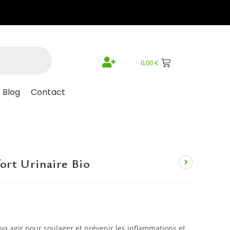
0,00
€
Blog
Contact
rt Urinaire Bio
a agir pour soulager et prévenir les inflammations et